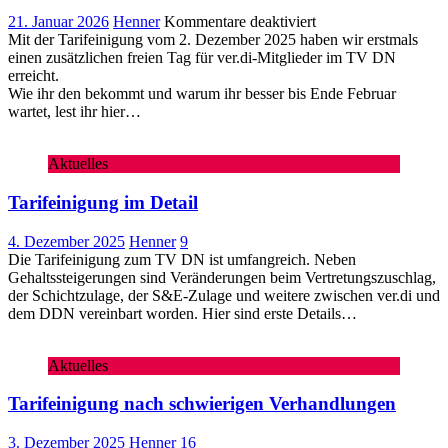
für
21. Januar 2026
Henner
Kommentare deaktiviert
ver.di-
Mit der Tarifeinigung vom 2. Dezember 2025 haben wir erstmals
Tag
einen zusätzlichen freien Tag für ver.di-Mitglieder im TV DN
2026
erreicht.
Wie ihr den bekommt und warum ihr besser bis Ende Februar
wartet, lest ihr hier…
Aktuelles
Tarifeinigung im Detail
4. Dezember 2025
Henner
9
Die Tarifeinigung zum TV DN ist umfangreich. Neben
Gehaltssteigerungen sind Veränderungen beim Vertretungszuschlag,
der Schichtzulage, der S&E-Zulage und weitere zwischen ver.di und
dem DDN vereinbart worden. Hier sind erste Details…
Aktuelles
Tarifeinigung nach schwierigen Verhandlungen
3. Dezember 2025
Henner
16