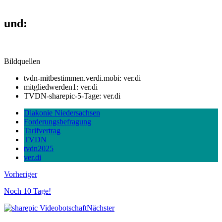
und:
Bildquellen
tvdn-mitbestimmen.verdi.mobi: ver.di
mitgliedwerden1: ver.di
TVDN-sharepic-5-Tage: ver.di
Diakonie Niedersachsen
Forderungsbefragung
Tarifvertrag
TVDN
tvdn2025
ver.di
Vorheriger
Noch 10 Tage!
Nächster