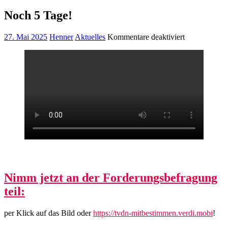
Noch 5 Tage!
für
27. Mai 2025
Henner
Aktuelles
Kommentare deaktiviert
Noch
5
Tage!
Nimm jetzt an der Forderungsbefragung
teil:
per Klick auf das Bild oder
https://tvdn-mitbestimmen.verdi.mobi
!